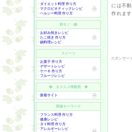
ダイエット料理 作り方
には不動
マクロビオティックレシピ
作れます
ヘルシー料理 作り方
粉モノ・鍋
お好み焼きレシピ
たこ焼き 作り方
鍋料理レシピ
スイーツ
スポンサー
お菓子 作り方
デザートレシピ
ケーキ 作り方
フルーツレシピ
◆ オススメ情報局 ◆
新着サイト
関連キーワード
フランス料理 作り方
健康レシピ
タイ料理 作り方
アレルギーレシピ