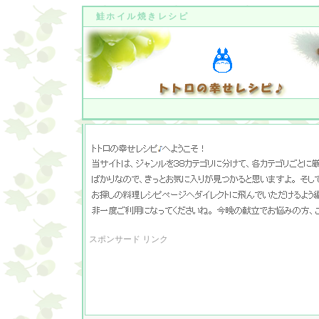
鮭ホイル焼きレシピ
スポンサード リンク