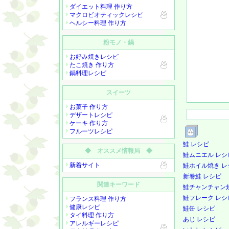
ダイエット料理 作り方
マクロビオティックレシピ
ヘルシー料理 作り方
粉モノ・鍋
お好み焼きレシピ
たこ焼き 作り方
鍋料理レシピ
スイーツ
お菓子 作り方
デザートレシピ
ケーキ 作り方
フルーツレシピ
鮭 レシピ
◆ オススメ情報局 ◆
鮭ムニエル レシ
新着サイト
鮭ホイル焼き レ
新巻鮭 レシピ
関連キーワード
鮭チャンチャン焼
鮭フレーク レシ
フランス料理 作り方
健康レシピ
鮭缶 レシピ
タイ料理 作り方
あじ レシピ
アレルギーレシピ