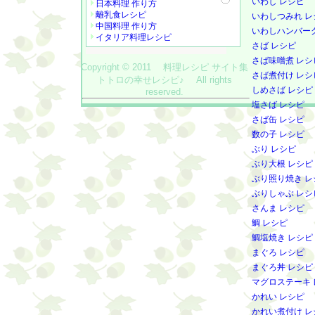
いわし レシピ
日本料理 作り方
離乳食レシピ
いわしつみれ レ
中国料理 作り方
いわしハンバーグ
イタリア料理レシピ
さば レシピ
さば味噌煮 レシ
Copyright © 2011 料理レシピ サイト集
さば煮付け レシ
トトロの幸せレシピ♪ All rights
しめさば レシピ
reserved.
塩さば レシピ
さば缶 レシピ
数の子 レシピ
ぶり レシピ
ぶり大根 レシピ
ぶり照り焼き レ
ぶりしゃぶ レシ
さんま レシピ
鯛 レシピ
鯛塩焼き レシピ
まぐろ レシピ
まぐろ丼 レシピ
マグロステーキ 
かれい レシピ
かれい煮付け レ