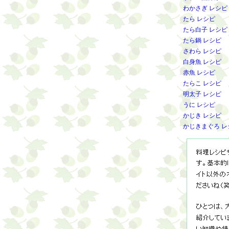
わかさぎ レシピ
たら レシピ
たら白子 レシピ
たら鍋 レシピ
さわら レシピ
白身魚 レシピ
赤魚 レシピ
たらこ レシピ
明太子 レシピ
うに レシピ
かじき レシピ
かじきまぐろ レ