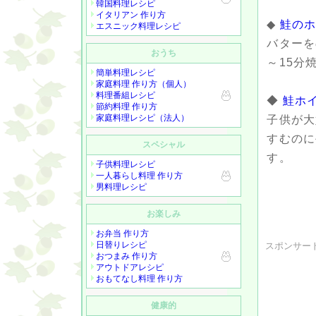
韓国料理レシピ
イタリアン 作り方
◆
鮭のホ
エスニック料理レシピ
バターを
おうち
～15分
簡単料理レシピ
家庭料理 作り方（個人）
料理番組レシピ
◆
鮭ホ
節約料理 作り方
家庭料理レシピ（法人）
子供が大
すむのに
スペシャル
す。
子供料理レシピ
一人暮らし料理 作り方
男料理レシピ
お楽しみ
お弁当 作り方
日替りレシピ
スポンサー
おつまみ 作り方
アウトドアレシピ
おもてなし料理 作り方
健康的