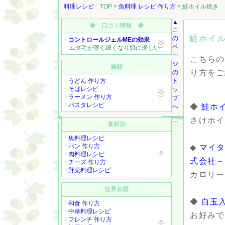
料理レシピ
TOP >
魚料理 レシピ 作り方
> 鮭ホイル焼き
▲
◆ 口コミ情報 ◆
こ
鮭ホイル
の
コントロールジェルMEの効果
ペ
ムダ毛が薄く細くなり肌に優しい
ー
こちらの
ジ
麺類
り方をご
の
うどん 作り方
ト
そばレシピ
ッ
ラーメン 作り方
プ
パスタレシピ
◆
鮭ホ
へ
さけホイ
食材別
魚料理レシピ
パン 作り方
◆
マイタ
肉料理レシピ
式会社～
チーズ 作り方
野菜料理レシピ
カロリー(
世界各国
◆
白玉入
和食 作り方
中華料理レシピ
お好みで
フレンチ 作り方